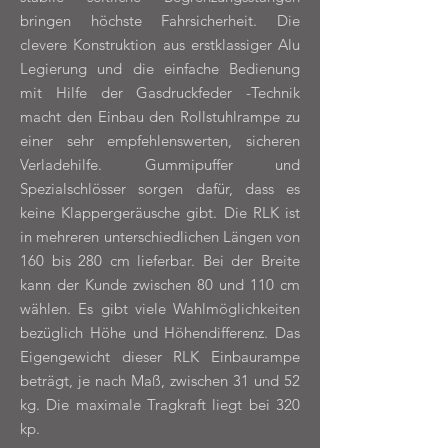
bringen höchste Fahrsicherheit. Die
clevere Konstruktion aus erstklassiger Alu
Legierung und die einfache Bedienung
mit Hilfe der Gasdruckfeder -Technik
macht den Einbau den Rollstuhlrampe zu
einer sehr empfehlenswerten, sicheren
Verladehilfe. Gummipuffer und
Spezialschlösser sorgen dafür, dass es
keine Klappergeräusche gibt. Die RLK ist
in mehreren unterschiedlichen Längen von
160 bis 280 cm lieferbar. Bei der Breite
kann der Kunde zwischen 80 und 110 cm
wählen. Es gibt viele Wahlmöglichkeiten
bezüglich Höhe und Höhendifferenz. Das
Eigengewicht dieser RLK Einbaurampe
beträgt, je nach Maß, zwischen 31 und 52
kg. Die maximale Tragkraft liegt bei 320
kp.