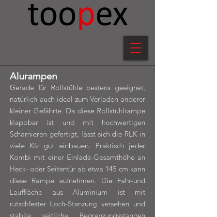
Alurampen
Gerade für Rollstühle bestens geeignet,
natürlich auch ideal zum Verladen anderer
kleiner Gefährte. Da diese Rollstuhlrampe
klappbar ist und mit hochwertigen
Scharnieren gefertigt, lässt sich die RLK in
viele Kfz gut einbauen. Praktisch jeder
Kombi mit einer Einlade-Gesamthöhe an
Heck- oder Seitentür ab etwa 145 cm kann
diese Rampe aufnehmen. Die Fahr-und
Lauffläche aus Aluminium ist mit
rutschfester Loch-Stanzung versehen und
stabile seitliche Begrenzungsstangen